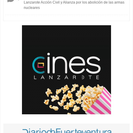
Lanzarote Acción Civil y Alianza por los abolición de las armas
nucleares