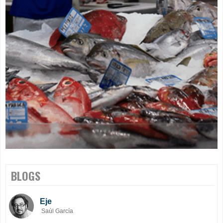
BLOGS
Eje
Saúl García