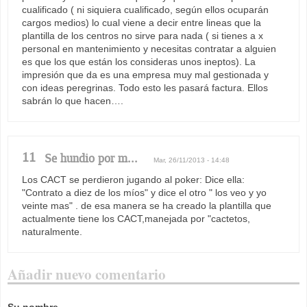
cualificado ( ni siquiera cualificado, según ellos ocuparán
cargos medios) lo cual viene a decir entre lineas que la
plantilla de los centros no sirve para nada ( si tienes a x
personal en mantenimiento y necesitas contratar a alguien
es que los que están los consideras unos ineptos). La
impresión que da es una empresa muy mal gestionada y
con ideas peregrinas. Todo esto les pasará factura. Ellos
sabrán lo que hacen….
11
Se hundio por m...
Mar, 26/11/2013 - 14:48
Los CACT se perdieron jugando al poker: Dice ella:
"Contrato a diez de los míos" y dice el otro " los veo y yo
veinte mas" . de esa manera se ha creado la plantilla que
actualmente tiene los CACT,manejada por "cactetos,
naturalmente.
Añadir nuevo comentario
Su nombre