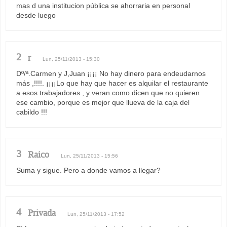
mas d una institucion pública se ahorraria en personal
desde luego
2
r
Lun, 25/11/2013 - 15:30
Dº/ª.Carmen y J,Juan ¡¡¡¡ No hay dinero para endeudarnos
más ,!!!!. ¡¡¡¡Lo que hay que hacer es alquilar el restaurante
a esos trabajadores , y veran como dicen que no quieren
ese cambio, porque es mejor que llueva de la caja del
cabildo !!!
3
Raico
Lun, 25/11/2013 - 15:56
Suma y sigue. Pero a donde vamos a llegar?
4
Privada
Lun, 25/11/2013 - 17:52