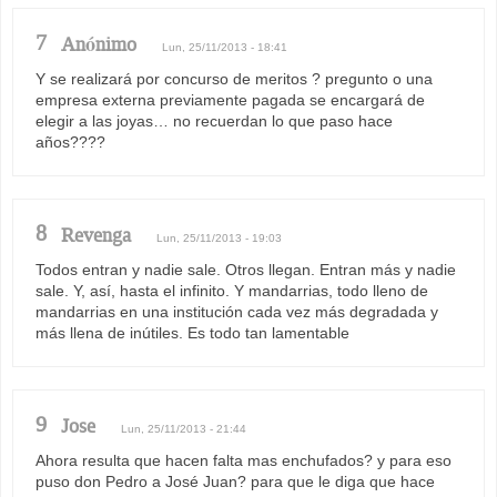
7
Anónimo
Lun, 25/11/2013 - 18:41
Y se realizará por concurso de meritos ? pregunto o una
empresa externa previamente pagada se encargará de
elegir a las joyas… no recuerdan lo que paso hace
años????
8
Revenga
Lun, 25/11/2013 - 19:03
Todos entran y nadie sale. Otros llegan. Entran más y nadie
sale. Y, así, hasta el infinito. Y mandarrias, todo lleno de
mandarrias en una institución cada vez más degradada y
más llena de inútiles. Es todo tan lamentable
9
Jose
Lun, 25/11/2013 - 21:44
Ahora resulta que hacen falta mas enchufados? y para eso
puso don Pedro a José Juan? para que le diga que hace