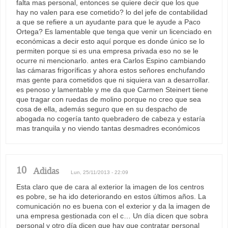
falta mas personal, entonces se quiere decir que los que
hay no valen para ese cometido? lo del jefe de contabilidad
a que se refiere a un ayudante para que le ayude a Paco
Ortega? Es lamentable que tenga que venir un licenciado en
económicas a decir esto aquí porque es donde único se lo
permiten porque si es una empresa privada eso no se le
ocurre ni mencionarlo. antes era Carlos Espino cambiando
las cámaras frigoríficas y ahora estos señores enchufando
mas gente para cometidos que ni siquiera van a desarrollar.
es penoso y lamentable y me da que Carmen Steinert tiene
que tragar con ruedas de molino porque no creo que sea
cosa de ella, además seguro que en su despacho de
abogada no cogería tanto quebradero de cabeza y estaría
mas tranquila y no viendo tantas desmadres económicos
10
Adidas
Lun, 25/11/2013 - 22:09
Esta claro que de cara al exterior la imagen de los centros
es pobre, se ha ido deteriorando en estos últimos años. La
comunicación no es buena con el exterior y da la imagen de
una empresa gestionada con el c… Un día dicen que sobra
personal y otro día dicen que hay que contratar personal