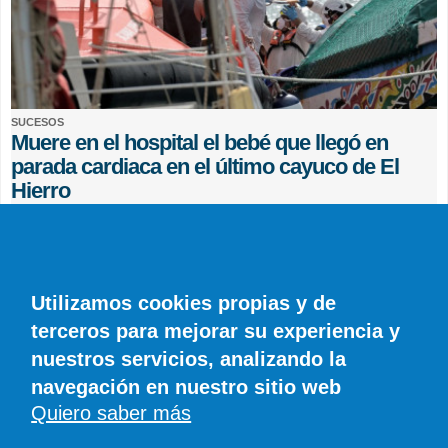
SUCESOS
Muere en el hospital el bebé que llegó en
parada cardiaca en el último cayuco de El
Hierro
EFE
0 COMENTARIOS
Utilizamos cookies propias y de
terceros para mejorar su experiencia y
nuestros servicios, analizando la
navegación en nuestro sitio web
Quiero saber más
© SIROCO INFORMACIÓN SL | Tel. 828 081 655 | Móvil y WhatsApp 606 845
886 |
info@diariodelanzarote.com