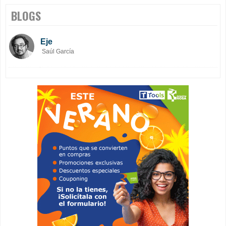
BLOGS
Eje
Saúl García