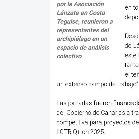
por la Asociación
en to
Lánzate en Costa
depor
Teguise, reunieron a
representantes del
Desd
archipiélago en un
de Lá
espacio de análisis
este 
colectivo
tanto
el te
un extenso campo de trabajo”
Las jornadas fueron financiad
del Gobierno de Canarias a tr
competitiva para proyectos de 
LGTBIQ+ en 2025.