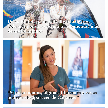
Diego Ruiloba gana el Rally Isla de Los
Volcanes por una décima tras remontar más
de medio minuto
“Si no actuamos, algunos tiburones y rayas
podrían desaparecer de Canarias”