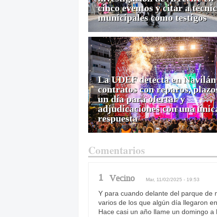
cinco eventos y citar a técni
municipales como testigos
La UDEF detecta en Navilán
contratos con reparos, plazo
un día para ofertar y
adjudicaciones con una únic
respuesta
Comentarios
1
Vecino
Mar, 11/02/2025 - 19:53
Y para cuando delante del parque de n
varios de los que algún día llegaron e
Hace casi un año llame un domingo a l