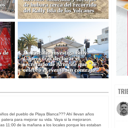
cos
de hubara cerca del recorrido
del Rally Isla de los Volcanes
s de
La Fiscalía investiga Billy
Capers tras declarar el
a
secretario de Arrecife que "se
celebró el evento sin contrato"
TRI
iños del pueblo de Playa Blanca??? Ahí llevan años
n patera para mejorar su vida. Vaya si la mejoraron.
as 11:00 de la mañana a los locales porque les estaban