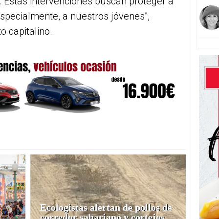
 Estas intervenciones buscan proteger a
specialmente, a nuestros jóvenes”,
 capitalino.
Ecologistas alertan de pollos de
corredor sahariano y cortejos