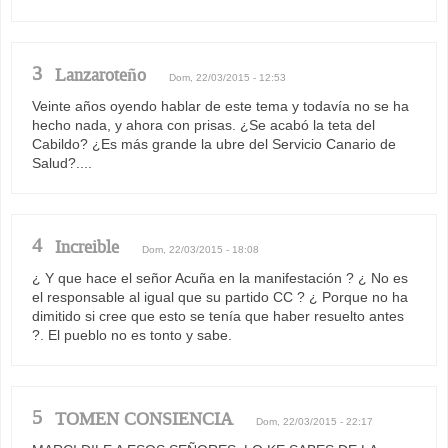
3
Lanzaroteño
Dom, 22/03/2015 - 12:53
Veinte años oyendo hablar de este tema y todavía no se ha
hecho nada, y ahora con prisas. ¿Se acabó la teta del
Cabildo? ¿Es más grande la ubre del Servicio Canario de
Salud?....
4
Increible
Dom, 22/03/2015 - 18:08
¿ Y que hace el señor Acuña en la manifestación ? ¿ No es
el responsable al igual que su partido CC ? ¿ Porque no ha
dimitido si cree que esto se tenía que haber resuelto antes
?. El pueblo no es tonto y sabe.
5
TOMEN CONSIENCIA
Dom, 22/03/2015 - 22:17