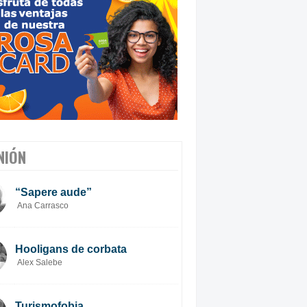
NIÓN
“Sapere aude”
Ana Carrasco
Hooligans de corbata
Alex Salebe
Turismofobia