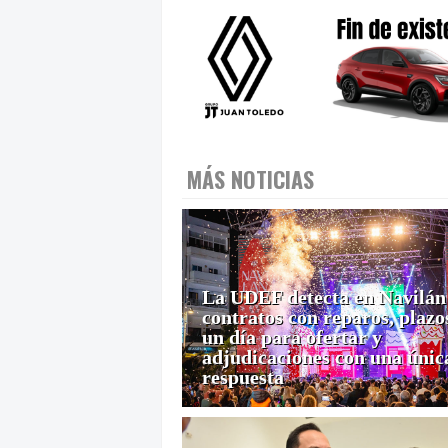
MÁS NOTICIAS
La UDEF detecta en Navilán
contratos con reparos, plazo
un día para ofertar y
adjudicaciones con una únic
respuesta