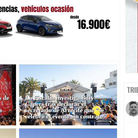
TRI
s de
La Fiscalía investiga Billy
Capers tras declarar el
a
secretario de Arrecife que "se
celebró el evento sin contrato"