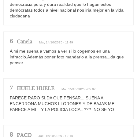
democracia pura y dura realidad que lo hagan estos
demócratas todos a nivel nacional nos iría mejor en la vida
ciudadana
6
Canela
Mar, 14/10/2025 - 11:49
A mi me suena a vamos a ver si lo cogemos en una
infraccio.Además poner foto mandarlo a la prensa...da que
pensar.
7
HUELE HUELE
Mié, 15/10/2025 - 05:07
PARECE RARO SI,DA QUE PENSAR... SUENA A
ENCERRONA.MUCHOS LLORONES Y DE BAJAS ME
PARECE A MI... Y LA POLICIA LOCAL ??? .NO SE YO
8
PACO
Jue, 16/10/2025 - 12:16