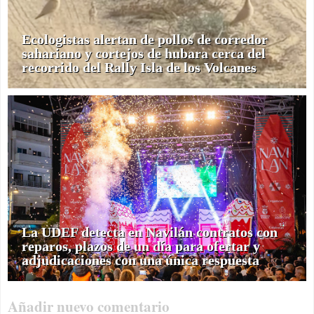
Ecologistas alertan de pollos de corredor
sahariano y cortejos de hubara cerca del
recorrido del Rally Isla de los Volcanes
La UDEF detecta en Navilán contratos con
reparos, plazos de un día para ofertar y
adjudicaciones con una única respuesta
Añadir nuevo comentario