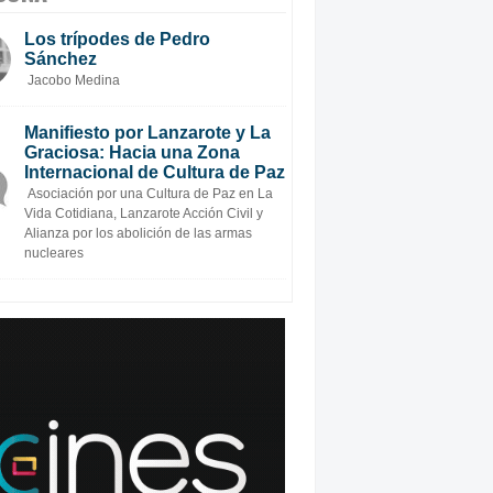
Los trípodes de Pedro
Sánchez
Jacobo Medina
Manifiesto por Lanzarote y La
Graciosa: Hacia una Zona
Internacional de Cultura de Paz
Asociación por una Cultura de Paz en La
Vida Cotidiana, Lanzarote Acción Civil y
Alianza por los abolición de las armas
nucleares