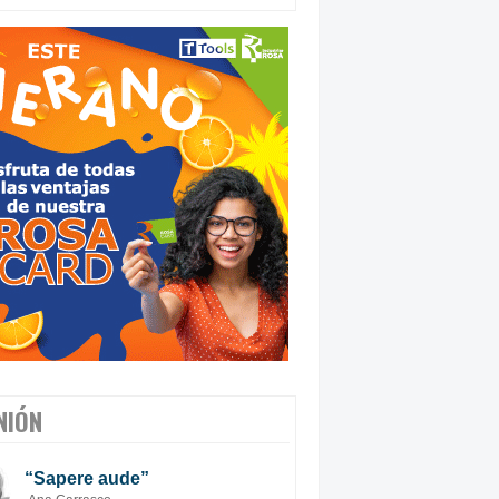
NIÓN
“Sapere aude”