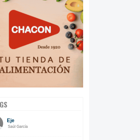
GS
Eje
Saúl García