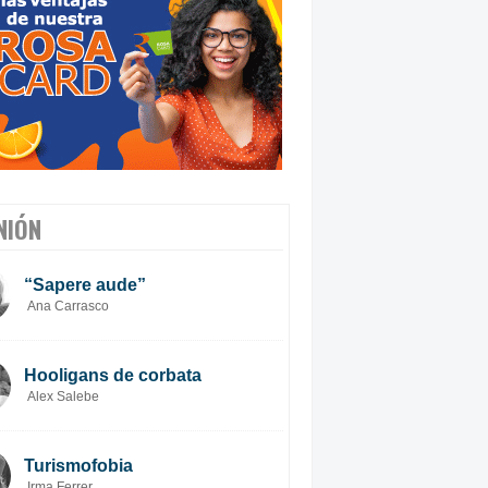
NIÓN
“Sapere aude”
Ana Carrasco
Hooligans de corbata
Alex Salebe
Turismofobia
Irma Ferrer