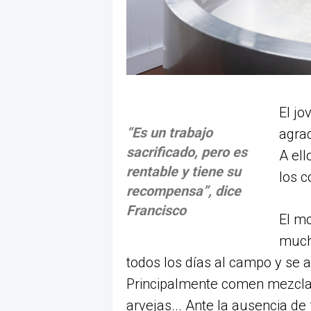
El j
“Es un trabajo
agrad
sacrificado, pero es
A ell
rentable y tiene su
los c
recompensa”, dice
Francisco
El mo
mucho
todos los días al campo y se 
Principalmente comen mezcla y
arvejas... Ante la ausencia de