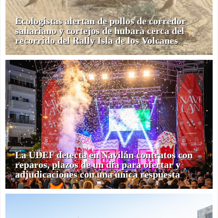
Ecologistas alertan de pollos de corredor
sahariano y cortejos de hubara cerca del
recorrido del Rally Isla de los Volcanes
La UDEF detecta en Navilán contratos con
reparos, plazos de un día para ofertar y
adjudicaciones con una única respuesta