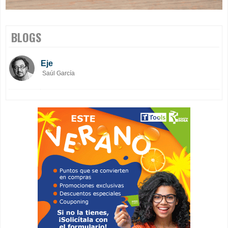
BLOGS
Eje
Saúl García