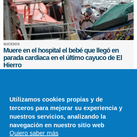
SUCESOS
Muere en el hospital el bebé que llegó en
parada cardiaca en el último cayuco de El
Hierro
EFE
0 COMENTARIOS
Utilizamos cookies propias y de
terceros para mejorar su experiencia y
nuestros servicios, analizando la
navegación en nuestro sitio web
Quiero saber más
© SIROCO INFORMACIÓN SL | Tel. 828 081 655 | Móvil y WhatsApp 606 845