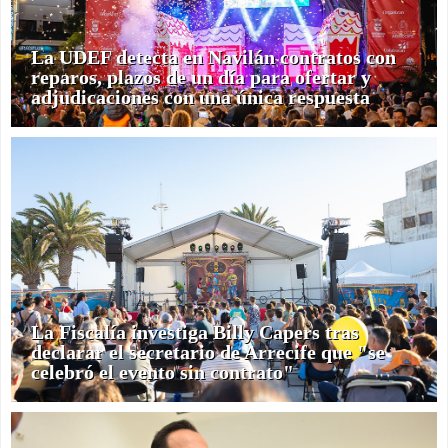
La UDEF detecta en Navilán contratos con
reparos, plazos de un día para ofertar y
adjudicaciones con una única respuesta
La Fiscalía investiga Billy Capers tras
declarar el secretario de Arrecife que "se
celebró el evento sin contrato"