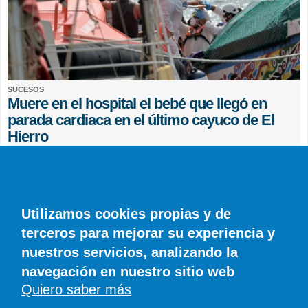
SUCESOS
Muere en el hospital el bebé que llegó en
parada cardiaca en el último cayuco de El
Hierro
EFE
0 COMENTARIOS
Utilizamos cookies propias y de
terceros para mejorar su experiencia y
nuestros servicios, analizando la
navegación en nuestro sitio web
Quiero saber más
© SIROCO INFORMACIÓN SL | Tel. 828 081 655 | Móvil y WhatsApp 606 845
886 |
info@diariodelanzarote.com