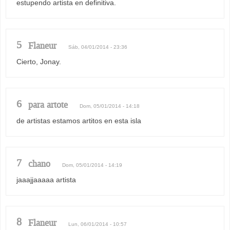
estupendo artista en definitiva.
5
Flaneur
Sáb, 04/01/2014 - 23:36
Cierto, Jonay.
6
para artote
Dom, 05/01/2014 - 14:18
de artistas estamos artitos en esta isla
7
chano
Dom, 05/01/2014 - 14:19
jaaajjaaaaa artista
8
Flaneur
Lun, 06/01/2014 - 10:57