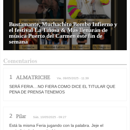
Bustamante, Muchachito Bombo Infierno y
el festival La Tiñosa & Más llenarán de
música Puerto del Carmen este fin de
semana
Comentarios
1
ALMATRICHE
Vie, 09/05/2025 - 11:39
SERÁ FERIA....NO FIERA COMO DICE EL TITULAR QUE
PENA DE PRENSA TENEMOS
2
Pilar
Sáb, 10/05/2025 - 09:27
Está la misma Feria jugando con la palabra. Jeje el