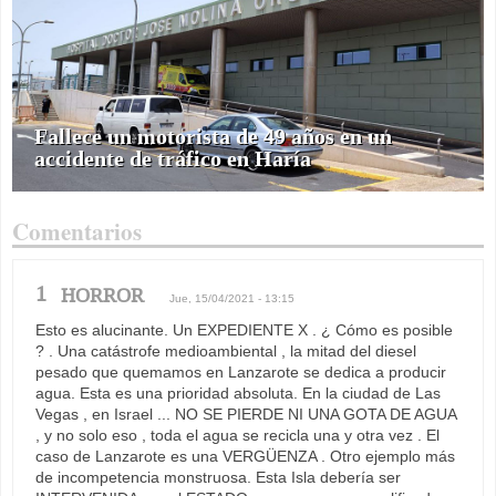
Fallece un motorista de 49 años en un
accidente de tráfico en Haría
Comentarios
1
HORROR
Jue, 15/04/2021 - 13:15
Esto es alucinante. Un EXPEDIENTE X . ¿ Cómo es posible
? . Una catástrofe medioambiental , la mitad del diesel
pesado que quemamos en Lanzarote se dedica a producir
agua. Esta es una prioridad absoluta. En la ciudad de Las
Vegas , en Israel ... NO SE PIERDE NI UNA GOTA DE AGUA
, y no solo eso , toda el agua se recicla una y otra vez . El
caso de Lanzarote es una VERGÜENZA . Otro ejemplo más
de incompetencia monstruosa. Esta Isla debería ser