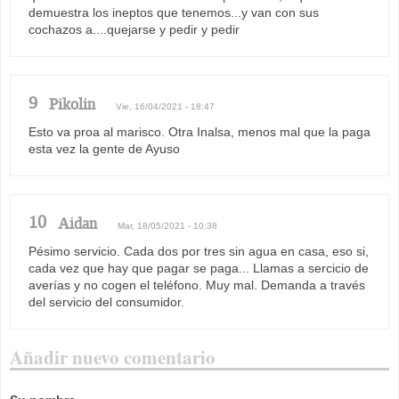
demuestra los ineptos que tenemos...y van con sus
cochazos a....quejarse y pedir y pedir
9
Pikolin
Vie, 16/04/2021 - 18:47
Esto va proa al marisco. Otra Inalsa, menos mal que la paga
esta vez la gente de Ayuso
10
Aidan
Mar, 18/05/2021 - 10:38
Pésimo servicio. Cada dos por tres sin agua en casa, eso si,
cada vez que hay que pagar se paga... Llamas a sercicio de
averías y no cogen el teléfono. Muy mal. Demanda a través
del servicio del consumidor.
Añadir nuevo comentario