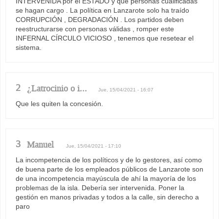
INTERVENIDA por el ESTADO y que personas cualificadas
se hagan cargo . La política en Lanzarote solo ha traído
CORRUPCIÓN , DEGRADACIÓN . Los partidos deben
reestructurarse con personas válidas , romper este
INFERNAL CÍRCULO VICIOSO , tenemos que resetear el
sistema.
2
¿Latrocinio o i...
Jue, 15/04/2021 - 16:07
Que les quiten la concesión.
3
Manuel
Jue, 15/04/2021 - 17:10
La incompetencia de los políticos y de lo gestores, así como
de buena parte de los empleados públicos de Lanzarote son
de una incompetencia mayúscula de ahí la mayoría de los
problemas de la isla. Debería ser intervenida. Poner la
gestión en manos privadas y todos a la calle, sin derecho a
paro