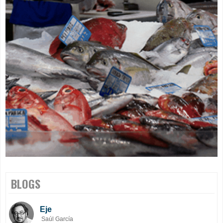
BLOGS
Eje
Saúl García