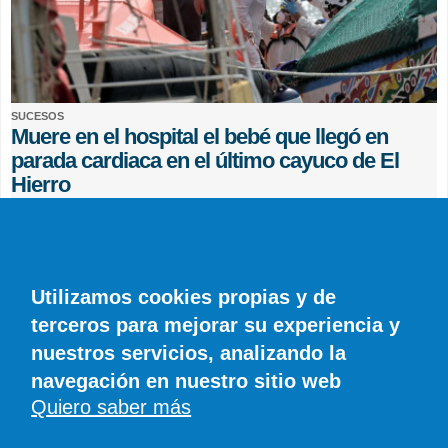
SUCESOS
Muere en el hospital el bebé que llegó en
parada cardiaca en el último cayuco de El
Hierro
EFE
0 COMENTARIOS
Utilizamos cookies propias y de
terceros para mejorar su experiencia y
nuestros servicios, analizando la
navegación en nuestro sitio web
Quiero saber más
© SIROCO INFORMACIÓN SL | Tel. 828 081 655 | Móvil y WhatsApp 606 845
886 |
info@diariodelanzarote.com
DiariodeCanarias.es
|
Diario de Lanzarote
|
Diario de Fuerteventura