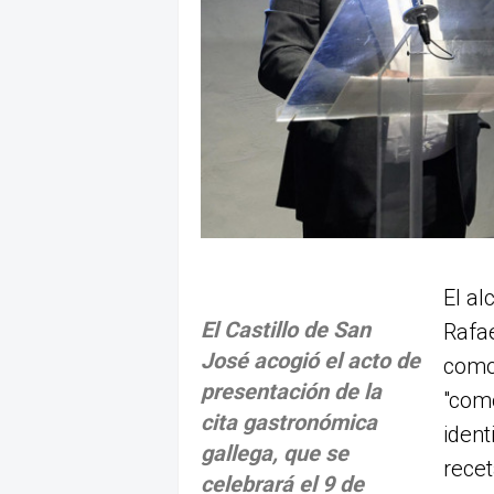
El al
El Castillo de San
Rafae
José acogió el acto de
como
presentación de la
"com
cita gastronómica
ident
gallega, que se
recet
celebrará el 9 de