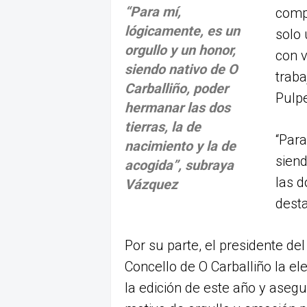
“Para mí,
compa
lógicamente, es un
solo 
orgullo y un honor,
con v
siendo nativo de O
traba
Carballiño, poder
Pulpe
hermanar las dos
tierras, la de
“Para
nacimiento y la de
siend
acogida”, subraya
las d
Vázquez
dest
Por su parte, el presidente de
Concello de O Carballiño la e
la edición de este año y aseg