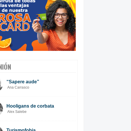
NIÓN
“Sapere aude”
Ana Carrasco
Hooligans de corbata
Alex Salebe
Turismofobia