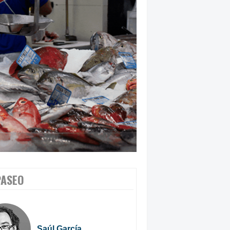
PASEO
Saúl García