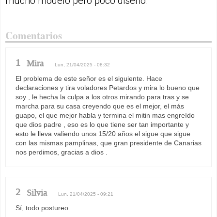
mucho modelo pero poco diseño.
Comentarios
1
Mira
Lun, 21/04/2025 - 08:32
El problema de este señor es el siguiente. Hace
declaraciones y tira voladores Petardos y mira lo bueno que
soy , le hecha la culpa a los otros mirando para tras y se
marcha para su casa creyendo que es el mejor, el más
guapo, el que mejor habla y termina el mitin mas engreído
que dios padre , eso es lo que tiene ser tan importante y
esto le lleva valiendo unos 15/20 años el sigue que sigue
con las mismas pamplinas, que gran presidente de Canarias
nos perdimos, gracias a dios .
2
Silvia
Lun, 21/04/2025 - 09:21
Sí, todo postureo.