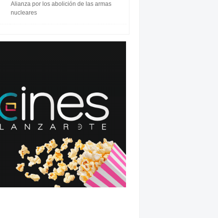
Alianza por los abolición de las armas
nucleares