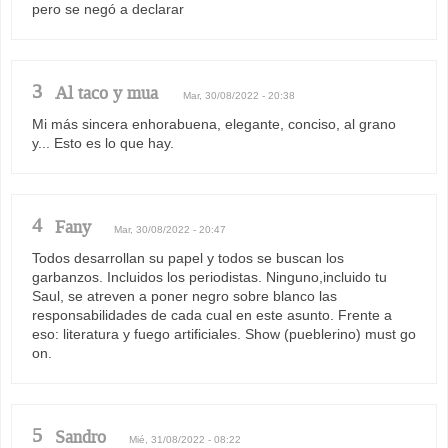
pero se negó a declarar
3
Al taco y mua
Mar, 30/08/2022 - 20:38
Mi más sincera enhorabuena, elegante, conciso, al grano
y... Esto es lo que hay.
4
Fany
Mar, 30/08/2022 - 20:47
Todos desarrollan su papel y todos se buscan los
garbanzos. Incluidos los periodistas. Ninguno,incluido tu
Saul, se atreven a poner negro sobre blanco las
responsabilidades de cada cual en este asunto. Frente a
eso: literatura y fuego artificiales. Show (pueblerino) must go
on.
5
Sandro
Mié, 31/08/2022 - 08:22