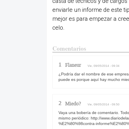
casta de técnicos y de cargo
enviarle un informe de este tip
mejor es para empezar a cree
celo.
Comentarios
1
Flaneur
Vie, 09/05/2014 - 09:34
¿Podría dar el nombre de ese empresa
puede es porque aquí hay mucho miedo
2
Miedo?
Vie, 09/05/2014 - 09:50
Vaya una bobería de comentario. Todos
mismo periódico: http://www.diariodel
%E2%80%98contra-informe%E2%80%99-pa