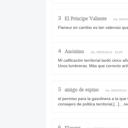
3
El Príncipe Valiente
Vie, 09/05
Flaneur en cambio es tan valeroso que
4
Anónimo
Vie, 09/05/2014 - 10:29
Mi calificación territorial tardó cinco
Unos lumbreras. Más que correcto artícu
5
amigo de espino
Vie, 09/05/2014 
el permiso para la gasolinera a la que t
consejero de politica territorial,[...]....
6