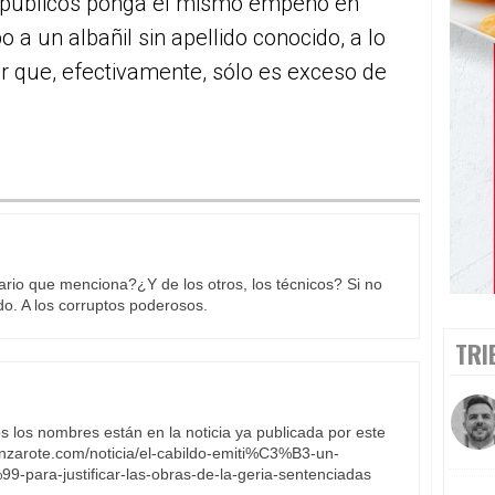
s públicos ponga el mismo empeño en
o a un albañil sin apellido conocido, a lo
r que, efectivamente, sólo es exceso de
rio que menciona?¿Y de los otros, los técnicos? Si no
. A los corruptos poderosos.
TRI
 los nombres están en la noticia ya publicada por este
anzarote.com/noticia/el-cabildo-emiti%C3%B3-un-
ra-justificar-las-obras-de-la-geria-sentenciadas