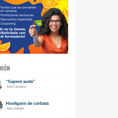
NIÓN
“Sapere aude”
Ana Carrasco
Hooligans de corbata
Alex Salebe