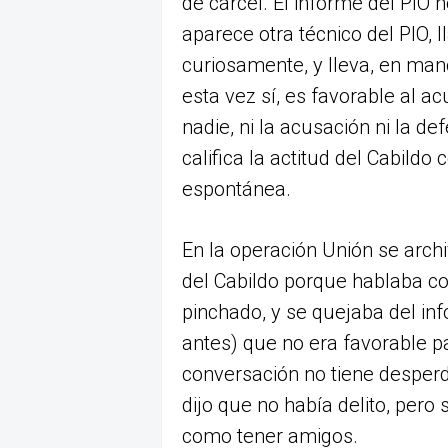
de cárcel. El informe del PIO n
aparece otra técnico del PIO, 
curiosamente, y lleva, en man
esta vez sí, es favorable al a
nadie, ni la acusación ni la de
califica la actitud del Cabil
espontánea.
En la operación Unión se archi
del Cabildo porque hablaba co
pinchado, y se quejaba del in
antes) que no era favorable p
conversación no tiene desperdi
dijo que no había delito, per
como tener amigos.