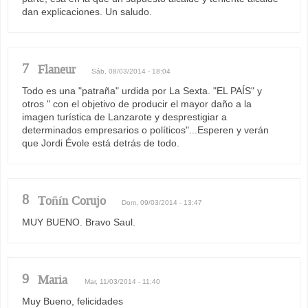
dan explicaciones. Un saludo.
7
Flaneur
Sáb, 08/03/2014 - 18:04
Todo es una "patraña" urdida por La Sexta. "EL PAÍS" y
otros " con el objetivo de producir el mayor daño a la
imagen turística de Lanzarote y desprestigiar a
determinados empresarios o políticos"...Esperen y verán
que Jordi Évole está detrás de todo.
8
Toñín Corujo
Dom, 09/03/2014 - 13:47
MUY BUENO. Bravo Saul.
9
Maria
Mar, 11/03/2014 - 11:40
Muy Bueno, felicidades