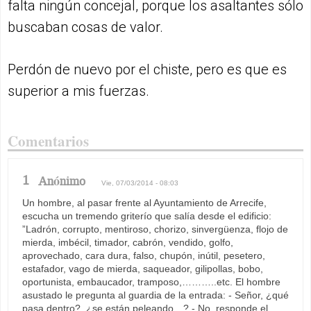
falta ningún concejal, porque los asaltantes sólo
buscaban cosas de valor.
Perdón de nuevo por el chiste, pero es que es
superior a mis fuerzas.
Comentarios
1
Anónimo
Vie, 07/03/2014 - 08:03
Un hombre, al pasar frente al Ayuntamiento de Arrecife,
escucha un tremendo griterío que salía desde el edificio:
”Ladrón, corrupto, mentiroso, chorizo, sinvergüenza, flojo de
mierda, imbécil, timador, cabrón, vendido, golfo,
aprovechado, cara dura, falso, chupón, inútil, pesetero,
estafador, vago de mierda, saqueador, gilipollas, bobo,
oportunista, embaucador, tramposo,………..etc. El hombre
asustado le pregunta al guardia de la entrada: - Señor, ¿qué
pasa dentro?, ¿se están peleando…? - No, responde el