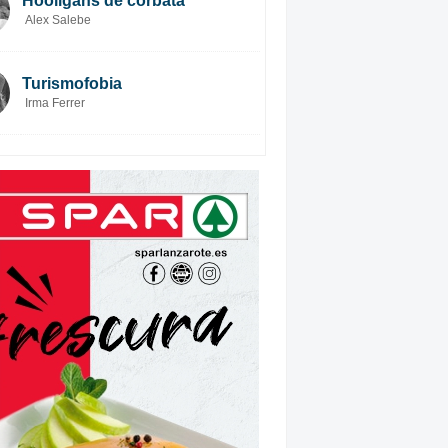
Hooligans de corbata
Alex Salebe
Turismofobia
Irma Ferrer