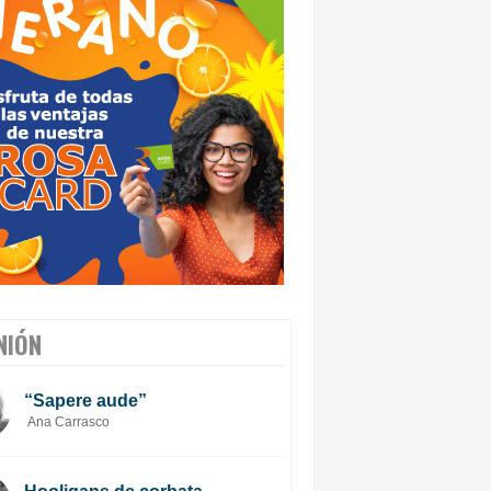
NIÓN
“Sapere aude”
Ana Carrasco