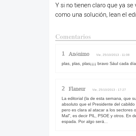
Y si no tienen claro que ya s
como una solución, lean el edi
Comentarios
1
Anónimo
Vie, 25/10/2013 - 11:08
plas, plas, plas¡¡¡¡ bravo Sául cada día
2
Flaneur
Vie, 25/10/2013 - 17:27
La editorial (la de esta semana, que s
absoluto que el Presidente del cabildo
pero es clara al atacar a los sectores 
Mal", es decir PIL, PSOE y otros. En d
espada. Por algo será...