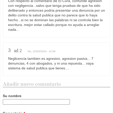
Con respecto al comentario de El Cura, confunde agresion
con negligencia...salvo que tenga pruebas de que ha sido
deliberado y entonces podria presentar una denuncia por un
delito contra la salud publica que no parece que lo haya
hecho...si no se dominan las palabras ni se controla bien la
escritura..mejor estar callado porque no ayuda a arreglar
nada...
3
ad 2
Vie, 22/03/2024 - 14:36
Neglicencia tambien es agresion, agresion pasiva... 7
denuncias, 4 con abogados, y ni una repuesta... vaya
sistema de salud publica que tienes....
Añadir nuevo comentario
Su nombre