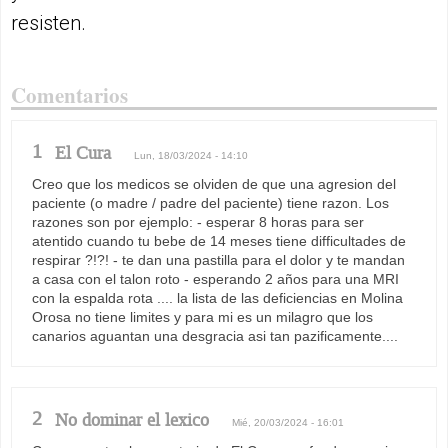
resisten.
Comentarios
1
El Cura
Lun, 18/03/2024 - 14:10
Creo que los medicos se olviden de que una agresion del
paciente (o madre / padre del paciente) tiene razon. Los
razones son por ejemplo: - esperar 8 horas para ser
atentido cuando tu bebe de 14 meses tiene difficultades de
respirar ?!?! - te dan una pastilla para el dolor y te mandan
a casa con el talon roto - esperando 2 años para una MRI
con la espalda rota .... la lista de las deficiencias en Molina
Orosa no tiene limites y para mi es un milagro que los
canarios aguantan una desgracia asi tan pazificamente....
2
No dominar el lexico
Mié, 20/03/2024 - 16:01