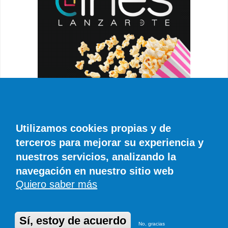
Utilizamos cookies propias y de
terceros para mejorar su experiencia y
nuestros servicios, analizando la
navegación en nuestro sitio web
Quiero saber más
© SIROCO INFORMACIÓN SL | Tel. 828 081 655 | Móvil y WhatsApp 606 845
886 |
info@diariodelanzarote.com
DiariodeCanarias.es
|
Diario de Lanzarote
|
Diario de Fuerteventura
Publicidad
|
Aviso legal
|
Política de cookies
Sí, estoy de acuerdo
No, gracias
Desarrollado en Drupal por Suomitech