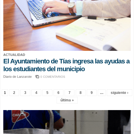
ACTUALIDAD
El Ayuntamiento de Tías ingresa las ayudas a
los estudiantes del municipio
Diario de Lanzarote
0 COMENTARIOS
Páginas
1
2
3
4
5
6
7
8
9
…
siguiente ›
última »