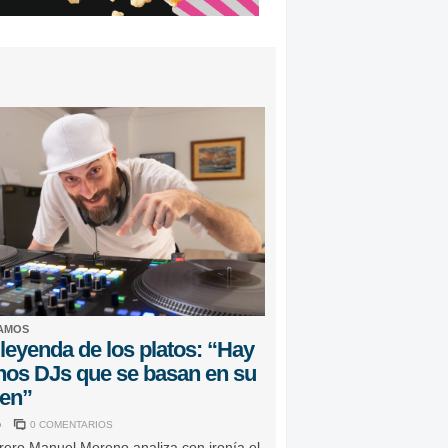
AMOS
leyenda de los platos: “Hay
os DJs que se basan en su
en”
o
0 COMENTARIOS
rero Manuel Moreno analiza con ironía el