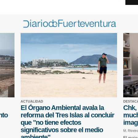
ACTUALIDAD
DESTAC
El Órgano Ambiental avala la
Chk, 
nto
reforma del Tres Islas al concluir
much
que "no tiene efectos
imag
significativos sobre el medio
M. Riveir
ambiente"
El majo