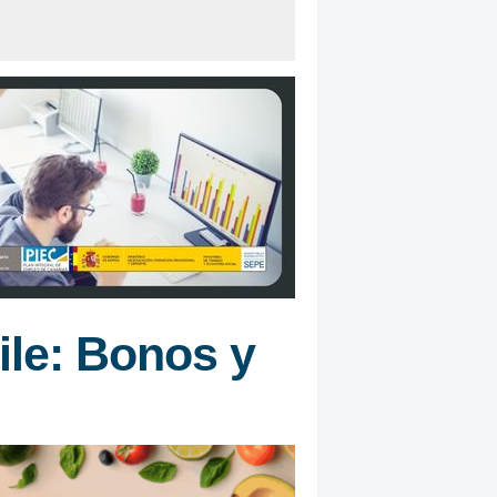
ile: Bonos y