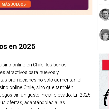
os en 2025
sino online en Chile, los bonos
es atractivos para nuevos y
stas promociones no solo aumentan el
sino online Chile, sino que también
uegos sin un gasto inicial elevado. En 2025,
sus ofertas, adaptándolas a las