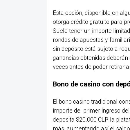
Esta opción, disponible en al
otorga crédito gratuito para p
Suele tener un importe limitado
rondas de apuestas y familiar
sin depósito está sujeto a requ
ganancias obtenidas deberán
veces antes de poder retirarla
Bono de casino con depó
El bono casino tradicional cons
importe del primer ingreso del
deposita $20.000 CLP, la plat
más, aumentando así el saldo 