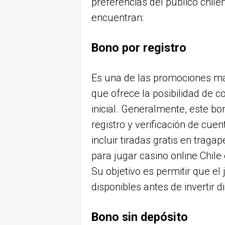
preferencias del público chil
encuentran:
Bono por registro
Es una de las promociones má
que ofrece la posibilidad de c
inicial. Generalmente, este bo
registro y verificación de cu
incluir tiradas gratis en trag
para jugar casino online Chile 
Su objetivo es permitir que el 
disponibles antes de invertir di
Bono sin depósito