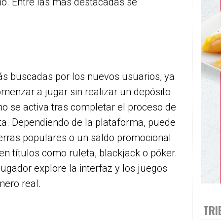
eno. Entre las más destacadas se
s buscadas por los nuevos usuarios, ya
omenzar a jugar sin realizar un depósito
no se activa tras completar el proceso de
enta. Dependiendo de la plataforma, puede
aperras populares o un saldo promocional
en títulos como ruleta, blackjack o póker.
jugador explore la interfaz y los juegos
nero real.
TRI