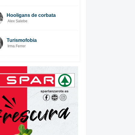
Hooligans de corbata
Alex Salebe
Turismofobia
Irma Ferrer