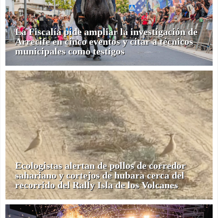
La Fiscalía pide ampliar la investigación de
Arrecife en cinco eventos y citar a técnicos
municipales como testigos
Ecologistas alertan de pollos de corredor
sahariano y cortejos de hubara cerca del
recorrido del Rally Isla de los Volcanes