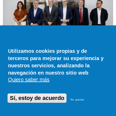
Utilizamos cookies propias y de
ACTUALIDAD
terceros para mejorar su experiencia y
El Gobierno de Canarias apoya la nueva
nuestros servicios, analizando la
financiación autonómica que le reportará
1.300 millones más al año
navegación en nuestro sitio web
Quiero saber más
EFE
0 COMENTARIOS
Sí, estoy de acuerdo
No, gracias