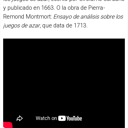
y publicado en 1663. O la obra de Pierra-
Remond Montmort:
Ensayo de análisis sobre los
juegos de azar
, que data de 1713.