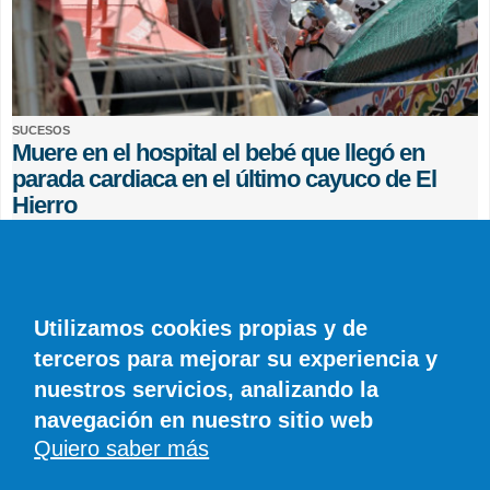
SUCESOS
Muere en el hospital el bebé que llegó en
parada cardiaca en el último cayuco de El
Hierro
EFE
0 COMENTARIOS
Utilizamos cookies propias y de
terceros para mejorar su experiencia y
nuestros servicios, analizando la
navegación en nuestro sitio web
Quiero saber más
© SIROCO INFORMACIÓN SL | Tel. 828 081 655 | Móvil y WhatsApp 606 845
886 |
info@diariodelanzarote.com
DiariodeCanarias.es
|
Diario de Lanzarote
|
Diario de Fuerteventura