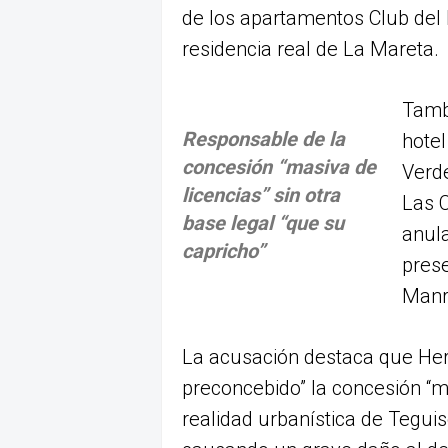
de los apartamentos Club del
residencia real de La Mareta.
Tambi
Responsable de la
hotel
concesión “masiva de
Verd
licencias” sin otra
Las C
base legal “que su
anula
capricho”
prese
Manr
La acusación destaca que Her
preconcebido” la concesión “ma
realidad urbanística de Teguis