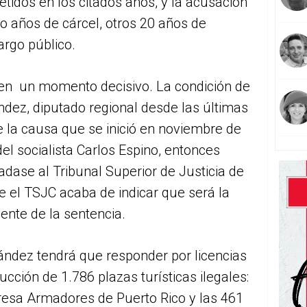
tidos en los citados años, y la acusación
ro años de cárcel, otros 20 años de
argo público.
á en un momento decisivo. La condición de
dez, diputado regional desde las últimas
e la causa que se inició en noviembre de
el socialista Carlos Espino, entonces
ladase al Tribunal Superior de Justicia de
 el TSJC acaba de indicar que será la
nente de la sentencia.
ández tendrá que responder por licencias
rucción de 1.786 plazas turísticas ilegales:
resa Armadores de Puerto Rico y las 461