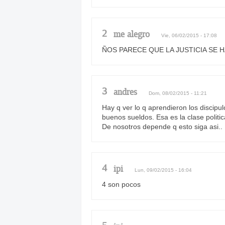
2
me alegro
Vie, 06/02/2015 - 17:08
ÑOS PARECE QUE LA JUSTICIA SE HA P
3
andres
Dom, 08/02/2015 - 11:21
Hay q ver lo q aprendieron los discip
buenos sueldos. Esa es la clase politi
De nosotros depende q esto siga asi..
4
ipi
Lun, 09/02/2015 - 16:04
4 son pocos