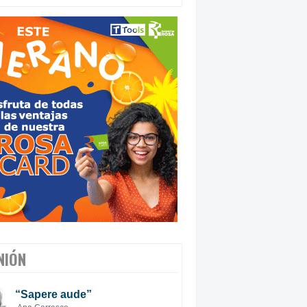
NIÓN
“Sapere aude”