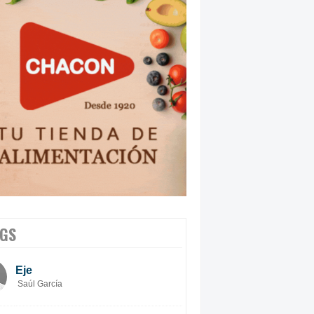
GS
Eje
Saúl García