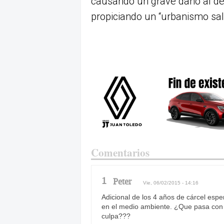
causando un grave daño al des
propiciando un “urbanismo sal
Comentarios
1
Peter
Vie, 06/02/2015 - 14:16
Adicional de los 4 años de cárcel es
en el medio ambiente. ¿Que pasa con 
culpa???