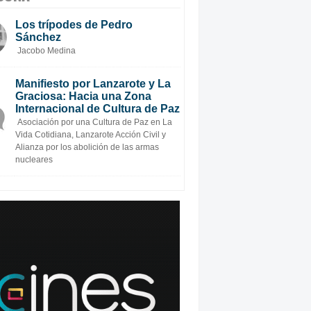
Los trípodes de Pedro
Sánchez
Jacobo Medina
Manifiesto por Lanzarote y La
Graciosa: Hacia una Zona
Internacional de Cultura de Paz
Asociación por una Cultura de Paz en La
Vida Cotidiana, Lanzarote Acción Civil y
Alianza por los abolición de las armas
nucleares