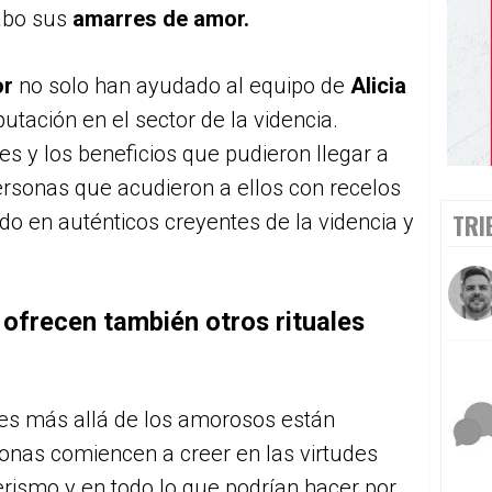
cabo sus
amarres de amor.
or
no solo han ayudado al equipo de
Alicia
utación en el sector de la videncia.
es y los beneficios que pudieron llegar a
rsonas que acudieron a ellos con recelos
TRI
do en auténticos creyentes de la videncia y
e ofrecen también otros rituales
les más allá de los amorosos están
nas comiencen a creer en las virtudes
terismo y en todo lo que podrían hacer por