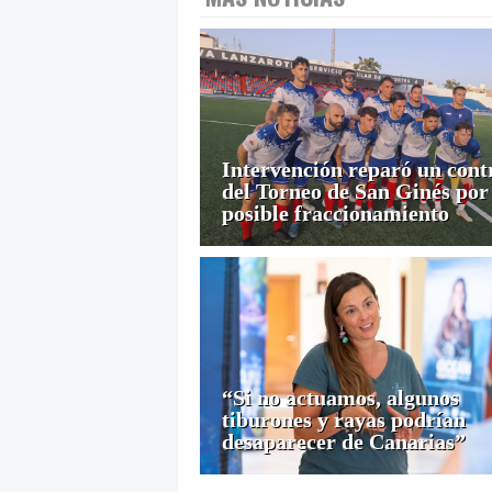
Intervención reparó un cont
del Torneo de San Ginés por
posible fraccionamiento
“Si no actuamos, algunos
tiburones y rayas podrían
desaparecer de Canarias”