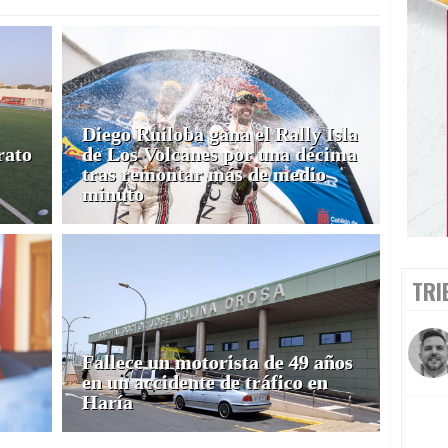
Diego Ruiloba gana el Rally Isla
rato
de Los Volcanes por una décima
tras remontar más de medio
minuto
TRI
Fallece un motorista de 49 años
en un accidente de tráfico en
Haría