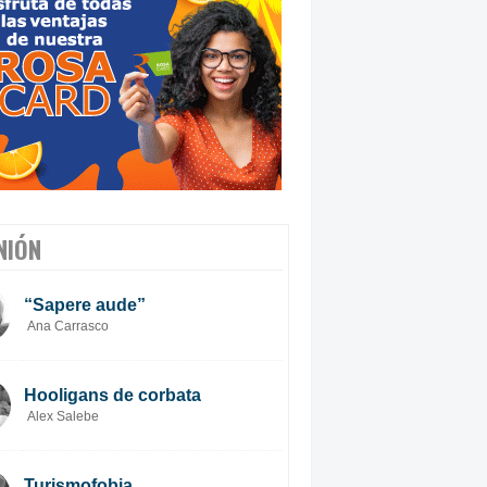
NIÓN
“Sapere aude”
Ana Carrasco
Hooligans de corbata
Alex Salebe
Turismofobia