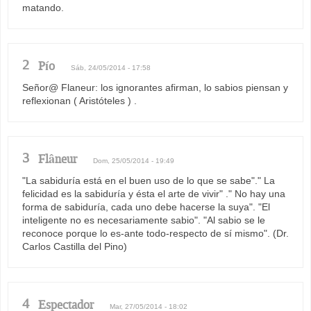
matando.
2
Pío
Sáb, 24/05/2014 - 17:58
Señor@ Flaneur: los ignorantes afirman, lo sabios piensan y
reflexionan ( Aristóteles ) .
3
Flâneur
Dom, 25/05/2014 - 19:49
"La sabiduría está en el buen uso de lo que se sabe"." La
felicidad es la sabiduría y ésta el arte de vivir" ." No hay una
forma de sabiduría, cada uno debe hacerse la suya". "El
inteligente no es necesariamente sabio". "Al sabio se le
reconoce porque lo es-ante todo-respecto de sí mismo". (Dr.
Carlos Castilla del Pino)
4
Espectador
Mar, 27/05/2014 - 18:02