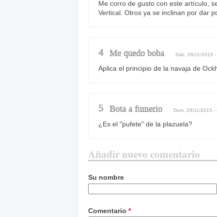
Me corro de gusto con este artículo, s
Vertical. Otros ya se inclinan por dar p
4
Me quedo boba
Sáb, 28/11/2015 -
Aplica el principio de la navaja de Oc
5
Bota a fumerio
Dom, 29/11/2015 -
¿Es el "pufete" de la plazuela?
Añadir nuevo comentario
Su nombre
Comentario
*