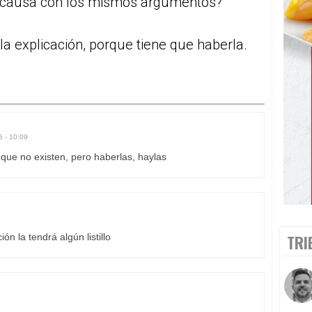
la causa con los mismos argumentos?
la explicación, porque tiene que haberla.
5 - 10:09
 que no existen, pero haberlas, haylas
n la tendrá algún listillo
TRI