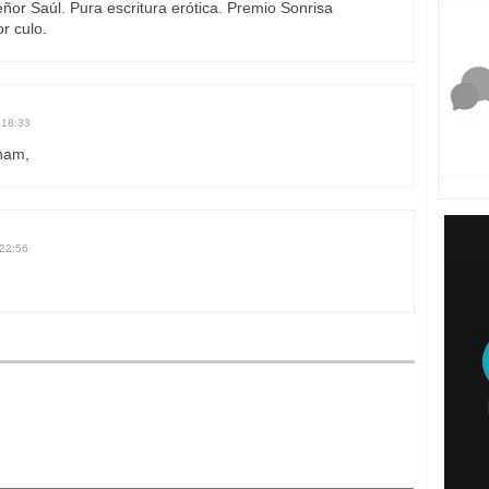
eñor Saúl. Pura escritura erótica. Premio Sonrisa
or culo.
 18:33
kham,
 22:56