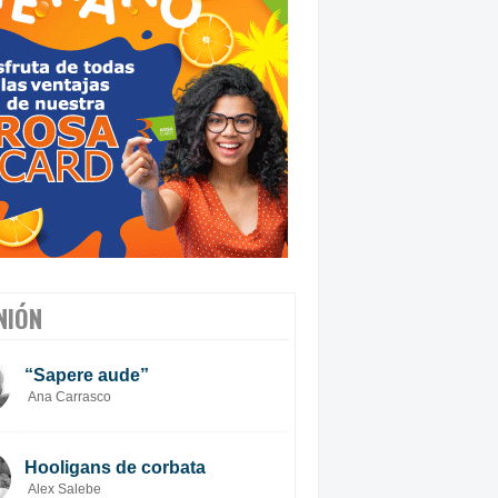
NIÓN
“Sapere aude”
Ana Carrasco
Hooligans de corbata
Alex Salebe