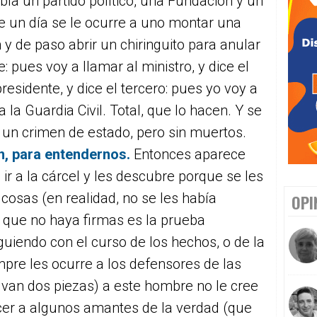
bía un partido político, una Fundación y un
e un día se le ocurre a uno montar una
 y de paso abrir un chiringuito para anular
e: pues voy a llamar al ministro, y dice el
residente, y dice el tercero: pues yo voy a
a la Guardia Civil. Total, que lo hacen. Y se
un crimen de estado, pero sin muertos.
, para entendernos.
Entonces aparece
ir a la cárcel y les descubre porque se les
cosas (en realidad, no se les había
OPI
e que no haya firmas es la prueba
guiendo con el curso de los hechos, o de la
empre les ocurre a los defensores de las
 van dos piezas) a este hombre no le cree
cer a algunos amantes de la verdad (que