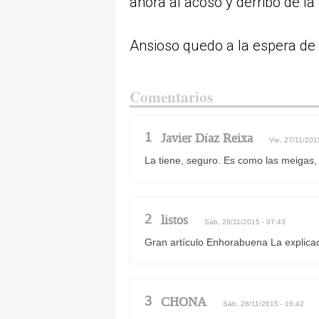
ahora al acoso y derribo de 
Ansioso quedo a la espera de 
Comentarios
1
Javier Díaz Reixa
Vie, 27/11/201
La tiene, seguro. Es como las meigas,
2
listos
Sáb, 28/11/2015 - 07:43
Gran artículo Enhorabuena La explicació
3
CHONA
Sáb, 28/11/2015 - 16:42